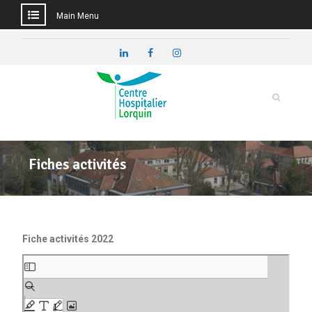
Main Menu
Skip
to
LinkedIn
Facebook
Instagram
content
Fiches activités
Fiche activités 2022
Aller
au
contenu