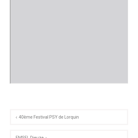
Navigation
de
40ème Festival PSY de Lorquin
l’article
EMSEL Dieuze