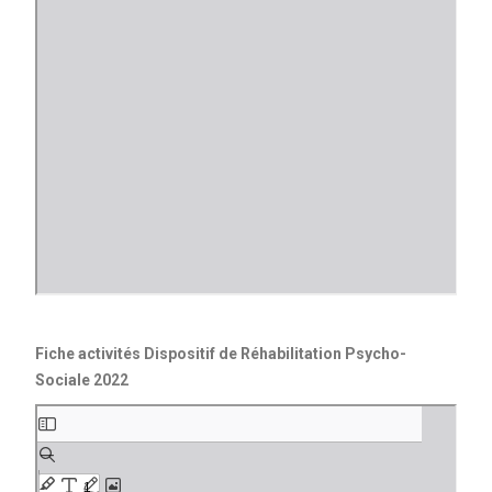
Fiche activités Dispositif de Réhabilitation Psycho-
Sociale 2022
Aller
au
contenu